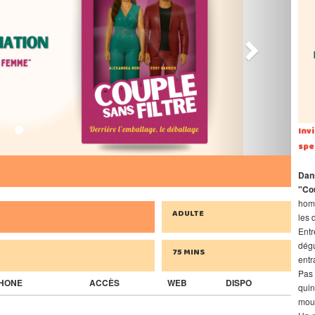
Inv
spe
Dans
"Cou
homm
ADULTE
les 
Entr
dég
75 MINS
entr
Pas 
HONE
ACCÈS
WEB
DISPO
quin
mouc