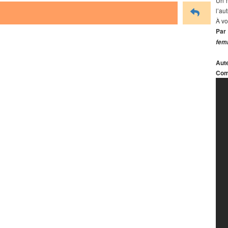
Un m
l’aut
À vo
Par
fem
Aute
Com