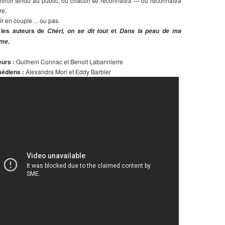
iroir tendu au public, où chacun se reconnaîtra — ou reconnaîtra
re.
ir en couple… ou pas.
 les auteurs de
et
Chéri, on se dit tout
Dans la peau de ma
.
me
urs :
Guilhem Connac et Benoit Labannierre
édiens :
Alexandra Mori et Eddy Barbier