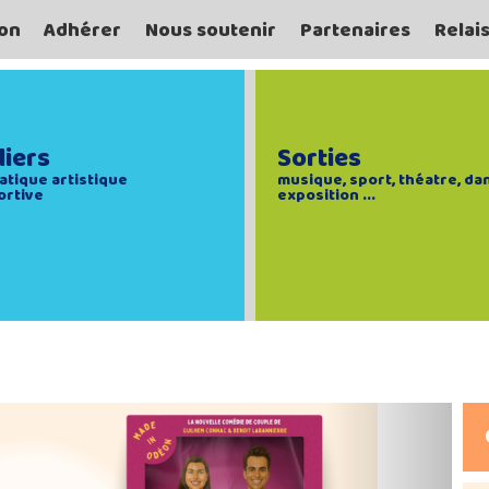
on
Adhérer
Nous soutenir
Partenaires
Relai
liers
Sorties
atique artistique
musique, sport, théatre, da
ortive
exposition ...
Next