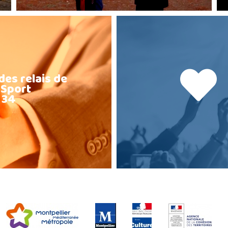
des relais de
 Sport
 34