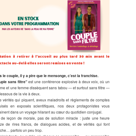
itation à retirer à l'accueil au plus tard 30 min avant le
ctacle au-delà elles seront remises en vente !
 le couple, il y a pire que le mensonge, c’est la franchise.
ple sans filtre"
est une conférence explosive à deux voix, où un
e et une femme dissèquent sans tabou — et surtout sans filtre —
dessous de la vie à deux.
e vérités qui piquent, aveux maladroits et règlements de comptes
uisés en exposés scientifiques, nos deux protagonistes vous
aînent dans un voyage hilarant au cœur du quotidien conjugal.
de leçon de morale, pas de solution miracle : juste une heure
ze de rires francs, de dialogues acides, et de vérités qui font
he… parfois un peu trop.