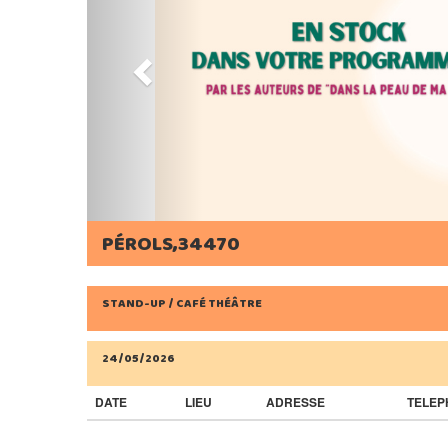
PÉROLS,34470
STAND-UP / CAFÉ THÉÂTRE
24/05/2026
DATE
LIEU
ADRESSE
TELEP