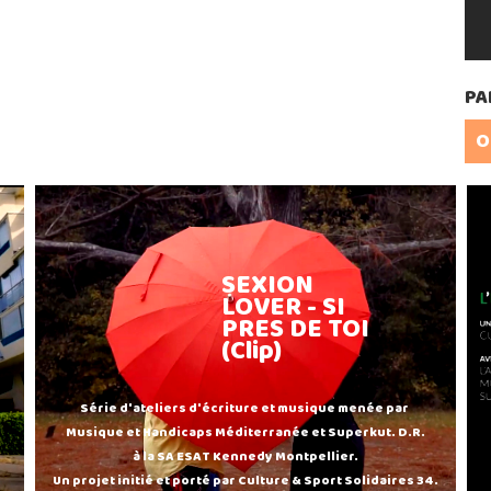
PA
O
SEXION
LOVER - SI
PRES DE TOI
(Clip)
Série d'ateliers d'écriture et musique menée par
Musique et Handicaps Méditerranée et Superkut. D.R.
à la SA ESAT Kennedy Montpellier.
Un projet initié et porté par Culture & Sport Solidaires 34.